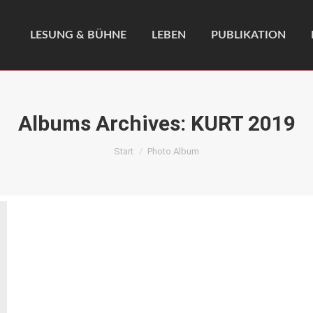
LESUNG & BÜHNE
LEBEN
PUBLIKATION
Albums Archives:
KURT 2019
Sie befinden sich hier:
Start
Photo Album