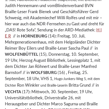
Judith Hennemann und vomBlindenverband BVN
Braille-Leser Frank Bienek und Geschäftsführer Gerd
Schwesig, mit Akademiechef Willi Rolfes und mit mir –
hier war auch das NDR-Fernsehen zu Gast und dreht für
„DAS! Rote Sofa“, Sendung in der ARD-Mediathek:
H I
E R
// in
HORNEBURG
(14)
:
Freitag, 10. Juli,
Mehrgenerationenhaus, mit dem Helgoländer Dichter
Reimer Boy Eilers und Braille-Leser Sascha Paul // in
WOLFENBÜTTEL
(15), Donnerstag, 10. September,
19 Uhr, Herzog August Bibliothek, Lessingplatz 1, mit
dem Dichter Jan Röhnert und Braille-Leser Manfred
Barnstorf // in
WOLFSBURG
(16)
,
Freitag, 25.
September, 18 Uhr, VHS 1,
Hugo-Junkers-Weg 5, mit dem
Ron Winkler
Britta Grund // in
Dichter
und Braille-Leserin
VECHTA
(17)
:
Mittwoch, 30. September, 19 Uhr,
Universitätstbliothek, Driverstraße 26, mit
Herausgeber und Dichter Marco Sagurna und Braille