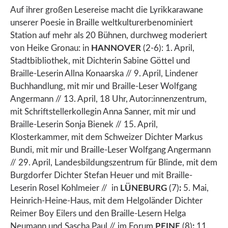
Auf ihrer großen Lesereise macht die Lyrikkarawane
unserer Poesie in Braille weltkulturerbenominiert
Station auf mehr als 20 Bühnen, durchweg moderiert
von Heike Gronau: in
HANNOVER
(2-6): 1. April,
Stadtbibliothek, mit Dichterin Sabine Göttel und
Braille-Leserin Allna Konaarska // 9. April, Lindener
Buchhandlung, mit mir und Braille-Leser Wolfgang
Angermann // 13. April, 18 Uhr, Autor:innenzentrum,
mit Schriftstellerkollegin Anna Sanner, mit mir und
Braille-Leserin Sonja Bienek // 15. April,
Klosterkammer, mit dem Schweizer Dichter Markus
Bundi, mit mir und Braille-Leser Wolfgang Angermann
// 29. April, Landesbildungszentrum für Blinde, mit dem
Burgdorfer Dichter Stefan Heuer und mit Braille-
Leserin Rosel Kohlmeier // in
LÜNEBURG
(7)
:
5. Mai,
Heinrich-Heine-Haus, mit dem Helgoländer Dichter
Reimer Boy Eilers und den Braille-Lesern Helga
Neumann und Sascha Paul // im Forum
PEINE
(8)
:
11.