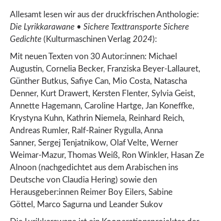
Allesamt lesen wir aus der druckfrischen Anthologie:
Die Lyrikkarawane • Sichere Texttransporte Sichere
Gedichte
(Kulturmaschinen Verlag
2024
):
Mit neuen Texten von 30 Autor:innen: Michael
Augustin, Cornelia Becker, Franziska Beyer-Lallauret,
Günther Butkus,
Safiye Can, Mio Costa, Natascha
Denner, Kurt Drawert,
Kersten Flenter, Sylvia Geist,
Annette Hagemann, Caroline Hartge, Jan Koneffke,
Krystyna Kuhn, Kathrin Niemela, Reinhard Reich,
Andreas Rumler, Ralf-Rainer Rygulla, Anna
Sanner,
Sergej Tenjatnikow, Olaf Velte, Werner
Weimar-Mazur,
Thomas Weiß, Ron Winkler, Hasan Ze
Alnoon (nachgedichtet aus dem Arabischen ins
Deutsche von Claudia Hering) sowie den
Herausgeber:innen Reimer Boy Eilers, Sabine
Göttel,
Marco Sagurna und Leander Sukov