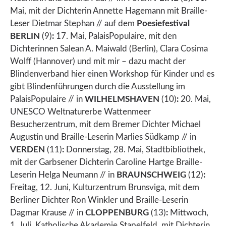
Mai, mit der Dichterin Annette Hagemann mit Braille-
Leser Dietmar Stephan // auf dem
Poesiefestival
BERLIN
(9)
:
17. Mai, PalaisPopulaire, mit den
Dichterinnen Salean A. Maiwald (Berlin), Clara Cosima
Wolff (Hannover) und mit mir – dazu macht der
Blindenverband hier einen Workshop für Kinder und es
gibt Blindenführungen durch die Ausstellung im
PalaisPopulaire // in
WILHELMSHAVEN
(10)
:
20. Mai,
UNESCO Weltnaturerbe Wattenmeer
Besucherzentrum, mit dem Bremer Dichter Michael
Augustin und Braille-Leserin Marlies Südkamp // in
VERDEN
(11)
:
Donnerstag, 28. Mai, Stadtbibliothek,
mit der Garbsener Dichterin Caroline Hartge Braille-
Leserin Helga Neumann // in
BRAUNSCHWEIG
(12)
:
Freitag, 12. Juni, Kulturzentrum Brunsviga, mit dem
Berliner Dichter Ron Winkler und Braille-Leserin
Dagmar Krause // in
CLOPPENBURG
(13)
:
Mittwoch,
1. Juli, Katholische Akademie Stapelfeld, mit Dichterin