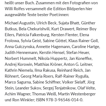
heißt unser Buch. Zusammen mit den Fotografien von
Willi Rolfes versammelt die Edition Bildperlen hier
ausgewählte Texte bester Poet:innen:
Michael Augustin, Ulrich Beck, Sujata Bhatt, Günther
Butkus, Bela Chekurishvili, Kurt Drawert, Reimer Boy
Eilers, Patricia Falkenburg, Kersten Flenter, Elena
Frolowa, Sylvia Geist, Sabine Göttel, Klaus Rainer Goll,
Anna Gulczynska, Annette Hagemann, Caroline Hartge,
Judith Hennemann, Kerstin Hensel, Stefan Heuer,
Norbert Hummelt, Nikola Huppertz, Jan Koneffke,
Andrej Korowin, Matthias Kröner, Anton G. Leitner,
Kathrin Niemela, Ilma Rakusa, Reinhard Reich, Jan
Röhnert, Georg Maria Roers, Ralf-Rainer Rygulla,
Marco Sagurna, Sabine Schiffner, Volker Sielaff, Jörg
Stein, Leander Sukov, Sergej Tenjatnikow, Olaf Velte,
Achim Wagner, Thomas Weiß, Martin Westenberger
und Ron Winkler; ISBN 978-3-96546-014-0.